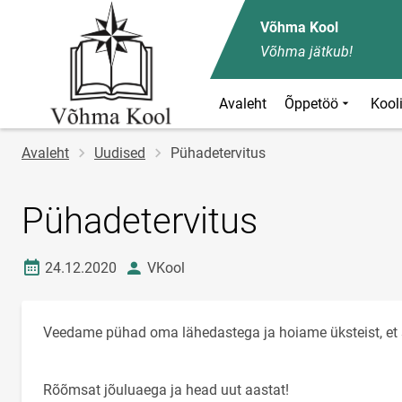
Võhma Kool
Võhma jätkub!
Avaleht
Õppetöö
Kool
Jälglink
Avaleht
Uudised
Pühadetervitus
Pühadetervitus
Loomise kuupäev
autor
24.12.2020
VKool
Veedame pühad oma lähedastega ja hoiame üksteist, et 
Rõõmsat jõuluaega ja head uut aastat!