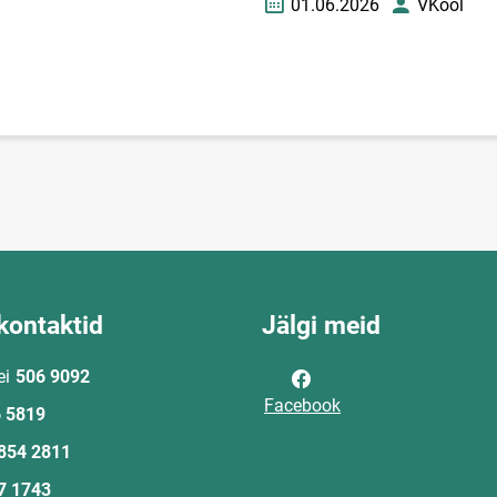
01.06.2026
VKool
Loomise kuupäev
Autor
kontaktid
Jälgi meid
ei
506 9092
Facebook
 5819
854 2811
7 1743