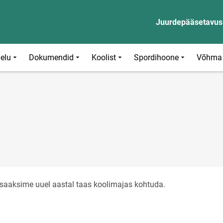
Juurdepääsetavus
ielu
Dokumendid
Koolist
Spordihoone
Võhma 
saaksime uuel aastal taas koolimajas kohtuda.