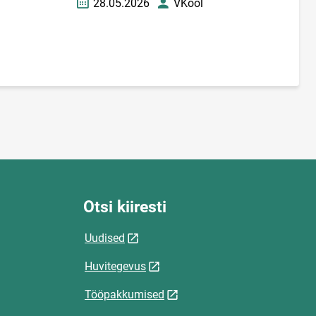
28.05.2026
VKool
Loomise kuupäev
Autor
Otsi kiiresti
Uudised
Huvitegevus
Tööpakkumised