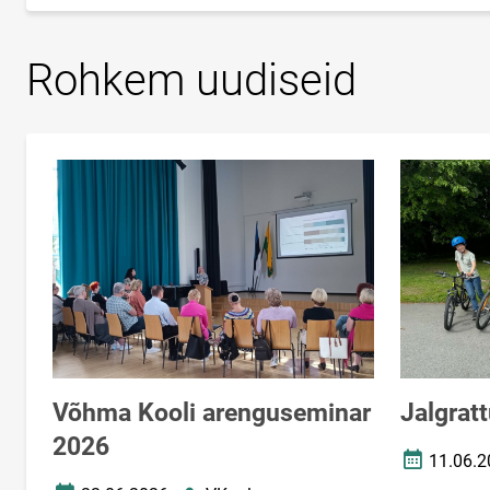
Rohkem uudiseid
Võhma Kooli arenguseminar
Jalgrat
2026
11.06.2
Loomise k