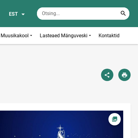
EST
Muusikakool
Lasteaed Mänguveski
Kontaktid
Ava foto