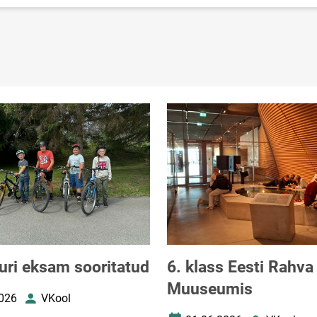
turi eksam sooritatud
6. klass Eesti Rahva
Muuseumis
026
VKool
uupäev
Autor