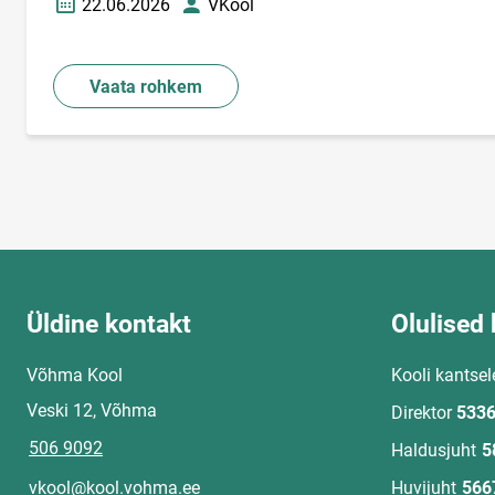
22.06.2026
VKool
Loomise kuupäev
Autor
Vaata rohkem
Üldine kontakt
Olulised 
Võhma Kool
Kooli kantsel
Veski 12, Võhma
Direktor
5336
506 9092
Haldusjuht
5
vkool@kool.vohma.ee
Huvijuht
566