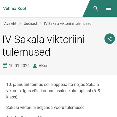
Võhma Kool
Otsing
Menüü
Jälglink
Avaleht
Uudised
IV Sakala viktoriini tulemused
IV Sakala viktoriini
tulemused
Loomise kuupäev
autor
10.01.2024
VKool
10. jaanuaril toimus selle õppeaasta neljas Sakala
viktoriin. Igas võistkonnas osales kolm õpilast (5.-9.
klass).
Sakala viktoriini neljanda vooru tulemused: