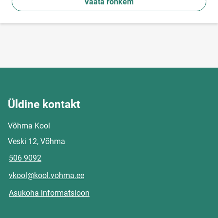
Vaata rohkem
Üldine kontakt
Võhma Kool
Veski 12, Võhma
506 9092
vkool@kool.vohma.ee
Asukoha informatsioon