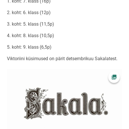
1. koht: 7. klass (16p)
2. koht: 6. klass (12p)
3. koht: 5. klass (11,5p)
4. koht: 8. klass (10,5p)
5. koht: 9. klass (6,5p)
Viktoriini küsimused on pärit detsembrikuu Sakalatest.
Ava fot