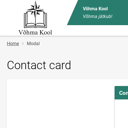
Võhma Kool
Võhma jätkub!
Breadcrumb
Home
Modal
Contact card
Con