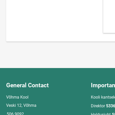
General Contact
Importan
Võhma Kool
Kooli kantsel
Veski 12, Võhma
Direktor
5336
506 9092
Haldusjuht
5