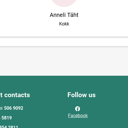
Anneli Täht
Kokk
t contacts
Follow us
ei
506 9092
Facebook
 5819
854 2811